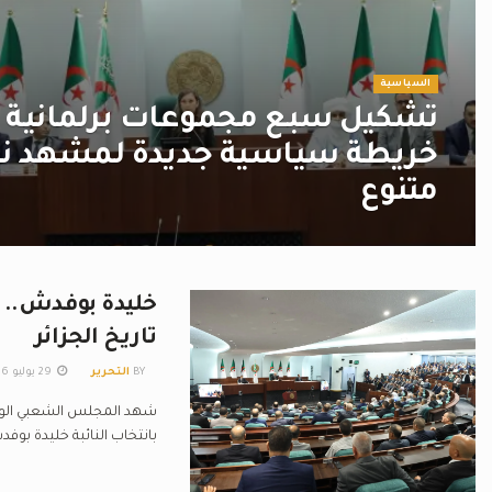
السياسية
تشكيل سبع مجموعات برلمانية :
خريطة سياسية جديدة لمشهد ني
متنوع
خليدة بوفدش.. 
تاريخ الجزائر
BY
التحرير
29 يوليو 2026
شهد المجلس الشعبي الوطني،
بانتخاب النائبة خليدة بوف