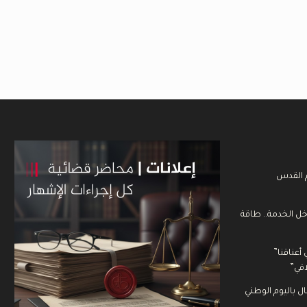
م القدس
خل الخدمة.. طاقة
أعناقنا”
قي”
 باليوم الوطني