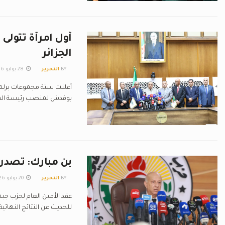
أول امرأة تتولى
الجزائر
BY
التحرير
28 يوليو 2026
أعلنت ستة مجموعات برلمان
بوفدش لمنصب رئيسة المج
بن مبارك: تصدر 
BY
التحرير
20 يوليو 2026
عقد الأمين العام لحزب جبه
للحديث عن النتائج النهائية.