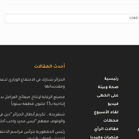
LOAD
أحدث المقالات
رئيسية
الجزائر تشارك في الاجتماع الوزاري لدع
ومقدساتها
صحة وبيئة
على الخطى
مصنع الرغاية لإنتاج صفائح الفرامل يد
فيديو
إنتاجية بـ1.5 مليون قطعة سنوياً
لقاء الأسبوع
شنقريحة .. تكريم أبطال الجزائر “دين في 
محطات
والوقوف معهم “ليس مجرد واجب أخلا
مقالات الرأي
رئيس الجمهورية يترأس مراسم الاحتفال
منصات وميديا
للجيش الوطني الشعبي