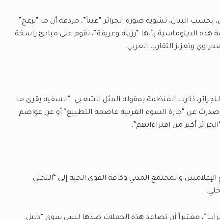
حسب البيان، تشويه صورة الجزائر “عبثاً”، مردفة أن ما “يزعج”
 هذه الدبلوماسية بأنها “رزينة وعريقة”، تقوم على مبادئ راسخة
اوي وتعزيز التقارب العربي.
ي للجزائر، ذكرت المنظمة بمقولة المثل الشعبي: “السفيه يقرى ما
ً صدرت عن “جارة السوء الغربية عاصمة التطبيع” أو عن عواصم
الجزائر أكبر من افتراءاتهم”.
لإعلاميين والمجتمع المدني وكافة القوى الحية إلى “التحلي
لي.
مرات”، معتبراً أن تصاعد هذه الحملات ضدها ليس سوى “دليل