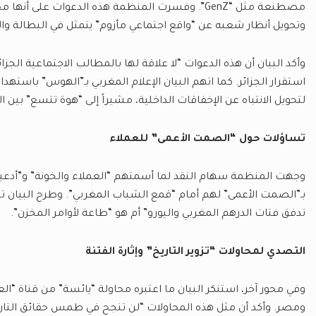
مصطنعة مثل “GenZ”. وفسرت المنظمة هذه الدعوات على 
وتحويل أنظار شعبه عن “واقع اجتماعي مأزوم” يتمثل في البطالة والف
وأكد البيان أن هذه الدعوات “لا علاقة لها بالمطالب الاجتماعية الجز
استقرار الجزائر. كما اتهم البيان الإعلام المغربي بـ”الهوس” باستهدا
لتحويل الانتباه عن الإخفاقات الداخلية، مشيراً إلى “هوة تتسع” بين 
تساؤلات حول “الصمت الأعمى” للعملاء
وجهت المنظمة سهام النقد لما أسمتهم “العملاء والخونة” و”أدعي
بـ”الصمت الأعمى” لهم أمام “قمع الشباب المغربي”. وطرح البيان تس
تدفق فتات الدرهم المغربي واليورو” أم هو “طاعة لأوامر المخزن”.
التصدي لمحاولات “تزوير التاريخ” وإثارة الفتنة
وفي محور آخر، استنكر البيان ما اعتبره محاولة “يائسة” من قناة “العر
ومصر. وأكد أن مثل هذه المحاولات “لن تنجح في طمس حقائق التاري