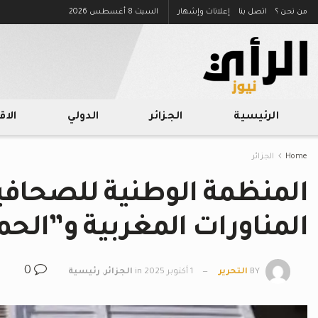
من نحن ؟
اتصل بنا
إعلانات وإشهار
السبت 8 أغسطس 2026
الرئيسية
الجزائر
الدولي
الا
Home
الجزائر
المنظمة الوطنية للصحافيي
المناورات المغربية و”الح
0
BY
التحرير
1 أكتوبر 2025
in
الجزائر
,
رئيسية