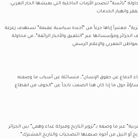
أنها محاولة “بائسة” لتصدير الأزمات الداخلية التي يعيشها الجار الغربي،
قر وانهيار الخدمات.
ائرية”، معتبراً إياها جزءاً من “أجندة سياسية عقيمة” تستهدف زعزعة
ف الجزائر ومؤسساتها عبر “التلفيق والأخبار الزائفة”، في محاولة
المواطن المغربي والإعلام الرسمي.
اء الدفاع عن حقوق الإنسان”، متسائلة عن أسباب ما وصفته
اؤلاً حول ما إذا كان هذا الصمت ناتجاً عن “الخوف من انقطاع
بية” عبر ما وصفه بـ”تزوير التاريخ وفبركة عداء وهمي” بين الجزائر
خ أو النيل من أخوة صنعتها التضحيات والتاريخ المشترك”.