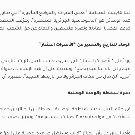
كما هاجمت المنظمة “بعض القنوات والمواقع المأجورة” التي تحاول، ب
هذه الوسائل هو “الدبلوماسية الجزائرية المنتصرة”. وعرّفت المنظمة
كدعم القضايا العادلة ونصرة فلسطين والدفاع عن حق الشعب الصحر
الوفاء للتاريخ والتحذير من “الأصوات النشاز”
ورداً على “الأصوات النشاز” التي تسيء، حسب البيان، للإرث التاريخ
فيه، وكل إناء بما فيه ينضح”. وشددت على أن هذه الإساءات، سواء
أخرى، “لن تنال من مكانة الجزائر ولا من تاريخها المجيد”، معتبرة أن “
دعوة لليقظة والوحدة الوطنية
في ختام البيان، دعت المنظمة الوطنية للصحافيين الجزائريين جميع ا
باليقظة” في مواجهة هذه “الحملات المسمومة”، وتعزيز الصف الداخ
وأكد البيان على أن الجزائر “كانت وستظل صامدة، عصية على المؤا