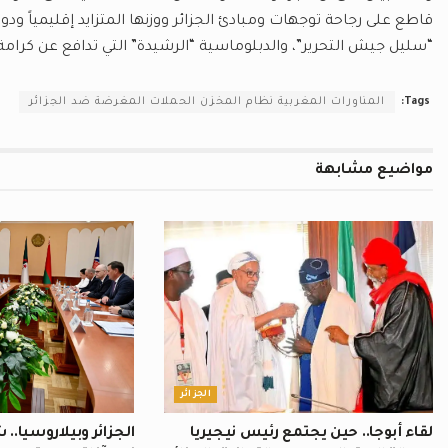
قاطع على رجاحة توجهات ومبادئ الجزائر ووزنها المتزايد إقليمياً و
“سليل جيش التحرير”، والدبلوماسية “الرشيدة” التي تدافع عن كرامة ا
Tags:
المناورات المغربية نظام المخزن الحملات المغرضة ضد الجزائر
مواضيع
مشابهة
الجزائر
لقاء أبوجا.. حين يجتمع رئيس نيجيريا
الجزائر وبيلاروسيا..