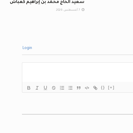
سعيد الحاج محمد بن إبراهيم كعباش
7 أغسطس 2026
Login
{}
[+]