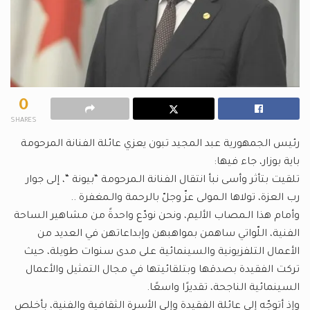
0
SHARES
رئيس الجمهورية عبد المجيد تبون يعزي عائلة الفنانة المرحومة
باية بوزار، جاء فيها:
تلقيت بتأثر وأسى نبأ انتقال الفنانة الـمرحومة “بيونة “، إلى جوار
رب العزة، تولاها الـمولى عزّ وجلّ بالرحمة والـمغفرة ..
وأمام هذا الـمصاب الأليم، ونحن نودّع واحدةً من مشاهير الساحة
الفنية، اللّواتي ساهمن بمواهبهن وإبداعاتهن في العديد من
الأعمال التلفزيونية والسينمائية على مدى سنوات طويلة، حيث
تركت الفقيدة بصدقها وبتلقائيتها في مجال التمثيل والأعمال
السينمائية الناجحة، تقديرًا واسعًا.
وإذ أتوجّه إلى عائلة الفقيدة وإلى الأسرة الثقافية والفنية، بأخلص