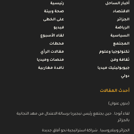
أخبار الساحل
رئيسية
الاقتصاد
صحة وبيئة
الجزائر
على الخطى
الرياضة
فيديو
السياسية
لقاء الأسبوع
المجتمع
محطات
تكنولوجيا وعلوم
مقالات الرأي
ثقافة وفن
منصات وميديا
جيوبوليتيك ميديا
نافدة مغاربية
دولي
أحدث المقالات
(بدون عنوان)
لقاء أبوجا.. حين يجتمع رئيس نيجيريا برسالة الاعتدال من مهد التجانية
بالجزائر
الجزائر وبيلاروسيا.. شراكة استراتيجية نحو آفاق جديدة