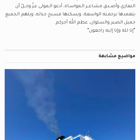
التعازي وأصــدق مشـاعــر الـمواسـاة، أدعو الـمولى عـزّ وجــلّ أن
يتغمدها برحمـته الواسعة، ويسكنها فسيح جناته، ويلهم الجميع
جميل الصبر والسلوان، عظم الله أجركم.
“إنا لله وإنا إليه راجعون”
مواضيع
مشابهة