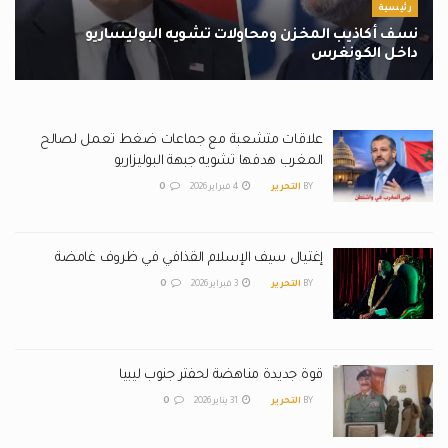
رئيسية
نسف أكاذيب المخزن ومحاولات تشويه البوليساريو
داخل الكونغرس
5 فبراير 2026
علاقات متشعبة مع جماعات ضغط تعمل لصالح
المغرب هدفها تشويه جبهة البوليزاريو
BY
التحرير
4 فبراير 2026
0
إغتيال سيف الإسلام القذافي في ظروف غامضة
BY
التحرير
3 فبراير 2026
0
قوة جديدة مناهضة لحفتر جنوب ليبيا
BY
التحرير
31 يناير 2026
0