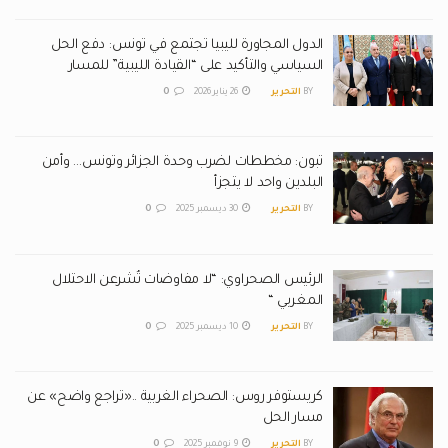
الدول المجاورة لليبيا تجتمع في تونس: دفع الحل
السياسي والتأكيد على “القيادة الليبية” للمسار
BY
التحرير
26 يناير 2026
0
تبون: مخططات لضرب وحدة الجزائر وتونس… وأمن
البلدين واحد لا يتجزأ
BY
التحرير
30 ديسمبر 2025
0
الرئيس الصحراوي: “لا مفاوضات تُشرعن الاحتلال
المغربي “
BY
التحرير
10 ديسمبر 2025
0
كريستوفر روس: الصحراء الغربية ..«تراجع واضح» عن
مسار الحل
BY
التحرير
9 نوفمبر 2025
0