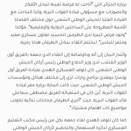
بزيارة الجزائر, التي “أتاحت له فرصة ثمينة لتبادل الأفكار
والتصورات مع مسؤولي قيادة القوات البرية, وكذا التباحث مع
القيادة العليا للجيش الوطني الشعبي حول مختلف القضايا
الأمنية المطروحة على الساحتين الدولية والإقليمية”, مؤكدا
“وجود فرص كبيرة لدى الطرفين لتجسيد تعاون عسكري مفيد
ومثمر للبلدين”, ليختتم اللقاء بتبادل الطرفان هدايا رمزية.
وأشار البيان إلى أنه وبالإضافة إلى اللقاء الذي جمعه بالفريق أول
الوزير المنتدب لدى وزير الدفاع الوطني رئيس أركان الجيش
الوطني الشعبي, كان للوفد العسكري الهندي بقيادة الفريق أول
يوبندرا دويفدي برنامج زيارات ثري إلى مختلف هياكل ومؤسسات
الجيش الوطني الشعبي, حيث كانت البداية بزيارة مقر قيادة
القوات البرية, أين كان في استقباله الفريق مصطفى سماعلي
قائد القوات البرية, حيث “أجرى الطرفان محادثات ثنائية تناولت
مواضيع ذات اهتمام مشترك”.
كما كان للوفد الهندي لقاء جمعه بكل من رئيس مكتب التعليم
العسكري لدائرة الاستعمال والتحضير لأركان الجيش الوطني