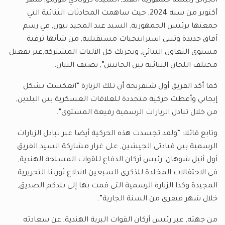
الجزائر, رئيسة جمهورية الهند, السيدة دروبادي مورمو, شهر
أكتوبر من سنة 2024, حيث ساهمت المحادثات الثنائية التي
جمعتها برئيس الجمهورية, السيد عبد المجيد تبون, في رسم
آفاق جديدة وتبني استراتيجيات مستقبلية, من شأنها ترقية
مستوى التعاون الثنائي, وتحريك كل الآليات المشتركة,عبر تفعيل
مختلف اللجان الثنائية بين الجانبين”, يضيف البيان.
كما أكد الفريق أول شنقريحة أن تلك الزيارة “انعكست بشكل
إيجابي وأعطت حركية متجددة للعلاقات العسكرية بين البلدين,
من خلال تبادل الزيارات الرسمية رفيعة المستوى”.
وتابع قائلا: “ولقد تجسدت هذه الحركية أيضا عبر تبادل الزيارات
الرسمية بين قيادتي الجيشين, على غرار مشاركة السيد الفريق
أول أنيل شوهان, رئيس أركان الدفاع للقوات المسلحة الهندية,
في الاحتفالات المخلدة للذكرى السبعين لاندلاع ثورتنا التحريرية
المجيدة وكذا الزيارة الرسمية التي قمت بها إلى بلدكم الصديق,
خلال شهر فيفري من السنة الجارية”.
من جهته, عبر رئيس أركان القوات البرية الهندية, عن سعادته