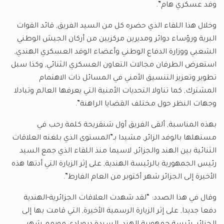
وفد عسكري هام”.
وخلال هذا اللقاء الذي حضره كل من السيد الفريق, قائد القوات
البرية ورؤساء دوائر ومديرين مركزيين من أركان الجيش الوطني
الشعبي ووزارة الدفاع الوطني وأعضاء الوفد العسكري الهندي,
استعرض الطرفان مجالات التعاون العسكري الثنائي, وكذا سبل
تطوير وتعزيز التنسيق الأمني في المسائل ذات الاهتمام
المشترك, كما تناولا التحديات الأمنية التي يعرفها العالم وتبادلا
وجهات النظر حول مختلف القضايا الراهنة”.
بهذه المناسبة, ألقى الفريق أول شنقريحة كلمة رحب في
مستهلها بالوفد الزائر, مشيدا بـ”المستوى الذي بلغته العلاقات
الثنائية بين الهند والجزائر, لاسيما منذ اللقاء الذي جمع السيد
رئيس الجمهورية بالرئيسة الهندية, على إثر الزيارة التي أدتها هذه
الأخيرة إلى الجزائر شهر أكتوبر من العام الفارط”.
وقال في هذا الصدد: “لقد شهدت العلاقات الجزائرية-الهندية
دفعا جديدا, على إثر الزيارة الرسمية الأخيرة, التي قامت بها إلى