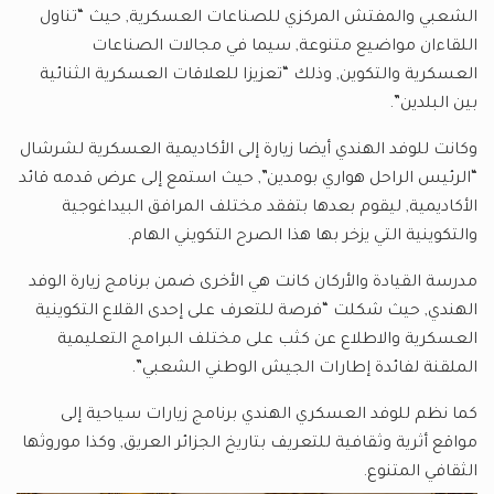
الشعبي والمفتش المركزي للصناعات العسكرية, حيث “تناول
اللقاءان مواضيع متنوعة, سيما في مجالات الصناعات
العسكرية والتكوين, وذلك “تعزيزا للعلاقات العسكرية الثنائية
بين البلدين”.
وكانت للوفد الهندي أيضا زيارة إلى الأكاديمية العسكرية لشرشال
“الرئيس الراحل هواري بومدين”, حيث استمع إلى عرض قدمه قائد
الأكاديمية, ليقوم بعدها بتفقد مختلف المرافق البيداغوجية
والتكوينية التي يزخر بها هذا الصرح التكويني الهام.
مدرسة القيادة والأركان كانت هي الأخرى ضمن برنامج زيارة الوفد
الهندي, حيث شكلت “فرصة للتعرف على إحدى القلاع التكوينية
العسكرية والاطلاع عن كثب على مختلف البرامج التعليمية
الملقنة لفائدة إطارات الجيش الوطني الشعبي”.
كما نظم للوفد العسكري الهندي برنامج زيارات سياحية إلى
مواقع أثرية وثقافية للتعريف بتاريخ الجزائر العريق, وكذا موروثها
الثقافي المتنوع.