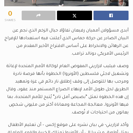
0
SHARES
أبدى مسؤولان أمميان رفيعان تفاؤلا حيال الزخم الذي نجم عن
البيان الصادر عن حركة حماس الذي أعلنت فيه استعدادها للإفراج
عن الرهائن والانخراط على أساس الاقتراح الأخير المقدم من
الرئيس الأمريكي دونالد ترامب.
وصف فيليب لازاريني المفوض العام لوكالة الأمم المتحدة لإغاثة
وتشغيل لاجئي فلسطين (الأونروا) الخطوة بأنها فرصة نادرة
ومرحب بها للتوصل إلى وقف إطلاق نار دائم في غزة وتمهيد
الطريق لحل طويل الأمد لإنهاء الصراع المستمر منذ عقود، وقال
إن هذه الخطوة تمثل “بصيص أمل نادر” يُتيح للأمم المتحدة، بما
فيها الأونروا، معالجة المجاعة ومعاناة أكثر من مليوني شخصٍ
يعانون من احتياجات لا تُوصف.
وأكد لازاريني- في بيان نشره على موقع إكس – أن تعليم الأطفال