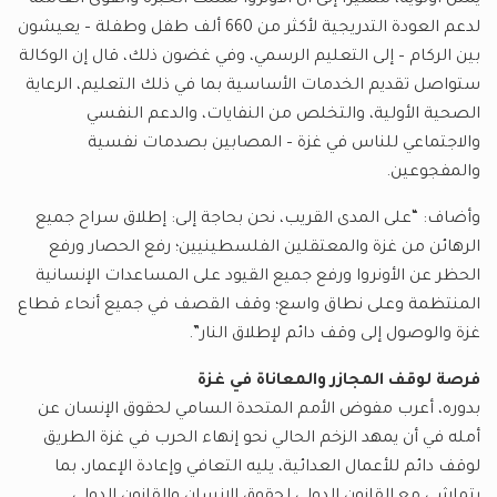
يمثل أولوية، مشيرا إلى أن الأونروا تمتلك الخبرة والقوى العاملة
لدعم العودة التدريجية لأكثر من 660 ألف طفل وطفلة – يعيشون
بين الركام – إلى التعليم الرسمي، وفي غضون ذلك، قال إن الوكالة
ستواصل تقديم الخدمات الأساسية بما في ذلك التعليم، الرعاية
الصحية الأولية، والتخلص من النفايات، والدعم النفسي
والاجتماعي للناس في غزة – المصابين بصدمات نفسية
والمفجوعين.
وأضاف: “على المدى القريب، نحن بحاجة إلى: إطلاق سراح جميع
الرهائن من غزة والمعتقلين الفلسطينيين؛ رفع الحصار ورفع
الحظر عن الأونروا ورفع جميع القيود على المساعدات الإنسانية
المنتظمة وعلى نطاق واسع؛ وقف القصف في جميع أنحاء قطاع
غزة والوصول إلى وقف دائم لإطلاق النار”.
فرصة لوقف المجازر والمعاناة في غزة
بدوره، أعرب مفوض الأمم المتحدة السامي لحقوق الإنسان عن
أمله في أن يمهد الزخم الحالي نحو إنهاء الحرب في غزة الطريق
لوقف دائم للأعمال العدائية، يليه التعافي وإعادة الإعمار، بما