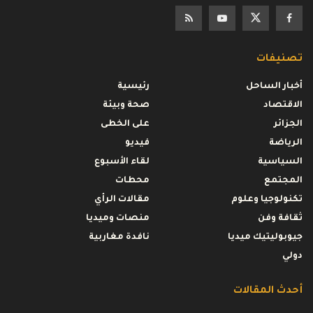
تصنيفات
أخبار الساحل
رئيسية
الاقتصاد
صحة وبيئة
الجزائر
على الخطى
الرياضة
فيديو
السياسية
لقاء الأسبوع
المجتمع
محطات
تكنولوجيا وعلوم
مقالات الرأي
ثقافة وفن
منصات وميديا
جيوبوليتيك ميديا
نافدة مغاربية
دولي
أحدث المقالات