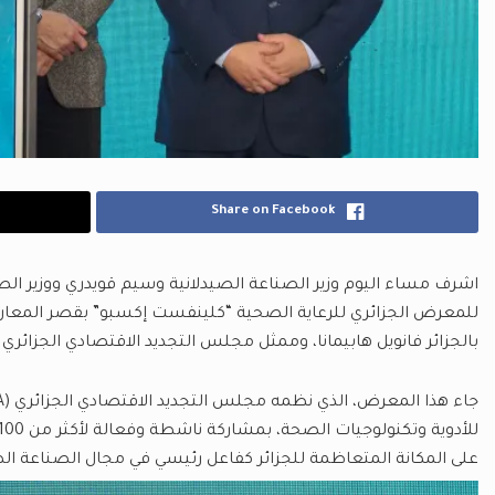
Share on Facebook
اشرف مساء اليوم وزير الصناعة الصيدلانية وسيم قويدري ووزير ال
للمعرض الجزائري للرعاية الصحية “كلينفست إكسبو” بقصر المعار
بالجزائر فانويل هابيمانا، وممثل مجلس التجديد الاقتصادي الجزائري (CREA) عبد الوحيد كرار
على المكانة المتعاظمة للجزائر كفاعل رئيسي في مجال الصناعة الصيد