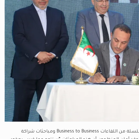
لم يقتصر نجاح المعرض على العقود الموقعة، بل تجاوزه إلى عقد سلسلة من اللقاءات Business to Business ومباحثات شراكة