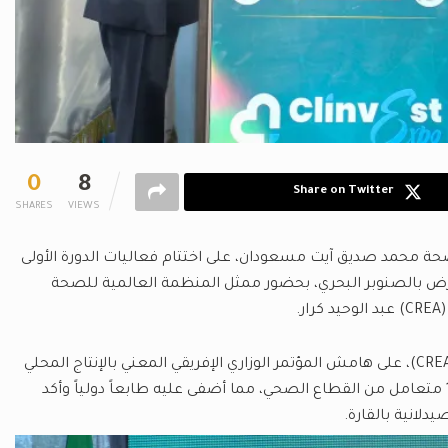
0
8
Share on Twitter
SHARES
VIEWS
صحة محمد صديق آيت مسعودان، على اختتام فعاليات الدورة الأولى
ض بالصنوبر البحري، بحضور ممثل المنظمة العالمية للصحة
.
جاء هذا المعرض، الذي نظمه مجلس التجديد الاقتصادي الجزائري (CREA)، على هامش المؤتمر الوزاري الإفريقي المعني بالإنتاج المحلي
للأدوية وتكنولوجيات الصحة، بمشاركة ناشطة وفعالة لأكثر من 100 متعامل من القطاع الصحي، مما أضفى عليه طابعاً دولياً وأكد
لانية بالقارة.