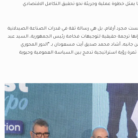
لى من نوعها أكثر من 10 ملايين دولار، مما يمثل خطوة عملية وجريئة نحو تحقيق التكامل الاقتصادي
يست مجرد أرقام، بل هي رسالة ثقة في قدرات الصناعة الصيدلانية
إنها ترجمة حقيقية لتوجيهات فخامة رئيس الجمهورية، السيد عبد
من جانبه، أشاد محمد صديق آيت مسعودان بـ “الدور المحوري
 ثمرة رؤية استراتيجية تدمج بين السياسة العمومية وحيوية